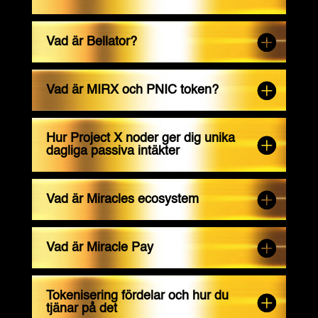
Vad är Bellator?
Vad är MIRX och PNIC token?
Hur Project X noder ger dig unika
dagliga passiva intäkter
Vad är Miracles ecosystem
Vad är Miracle Pay
Tokenisering fördelar och hur du
tjänar på det