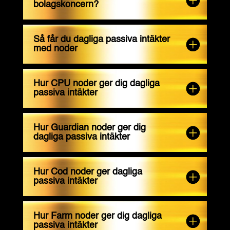
bolagskoncern?
Så får du dagliga passiva intäkter
med noder
Hur CPU noder ger dig dagliga
passiva intäkter
Hur Guardian noder ger dig
dagliga passiva intäkter
Hur Cod noder ger dagliga
passiva intäkter
Hur Farm noder ger dig dagliga
passiva intäkter