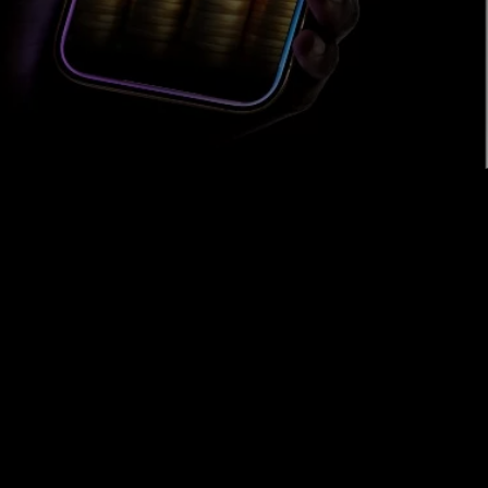
Dagliga digitala inkomster som
få vet om