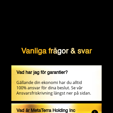
Vanliga frågor & svar
Vad har jag för garantier?
Gällande din ekonomi har du alltid
100% ansvar för dina beslut. Se vår
Ansvarsfriskrivning längst ner på sidan.
Vad är MetaTerra Holding Inc